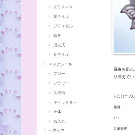
クリスマス
夏ネイル
ブライダル
秋冬
成人式
春ネイル
マスクシール
直接お肌に
フロー
り揃えてい
フラワー
文様柄
BODY AC
キャラクター
住所
天体
TEL
名入れ
営業時間
ヘアケア