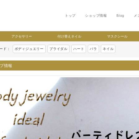
トップ
ショップ情報
Blog
メ
アクセサリー
付け替えネイル
マスクシール
ワード：
ボディジュエリー
ブライダル
ハート
バラ
ネイル
プ情報