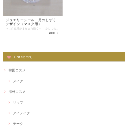
ジュエリーシール 月のしずく
デザイン（マスク用）
マスク生活がまだまだ続く中、 少しでも人と違うオシャレを 楽しむのも一つです。 カラフルな布マスクも良いですか、 オリジナルマスクシールで！ 天体柄月と金星 大きさ：直径５センチ程度 ハンドメイドですので、写真と 少々異なる場合もありますこと、 ご理解いただければと思います。 ご使用方法 台紙から剥がして、そのまま マスクに貼り付けて押さえてください それで接着完了です。 貼り直しは出来ませんので、ご注意ください マスクシールは、貼ったまま、 マスクを洗うことが、可能です。 剥がれることはほとんどありません。 万が一、部分的に剥がれた場合は、 当て布をして、弱でアイロンをかけて いただければ回復します。 ※マスクはシールを貼った側を 折って内側にして、手洗いして いただくことで長持ちします。 ご注意 無理に剥がすと破れます。 台紙から剥がすときは、 台紙に付いているマスキングテープに 貼り付けてから、台紙から剥がして、 マスキングテープごとマスクに貼り付けて いただくことでキレイに貼ることが可能です。 ※マスク画像は加工してあります ※マスクは付属しておりません
¥880
Category
韓国コスメ
メイク
海外コスメ
リップ
アイメイク
チーク