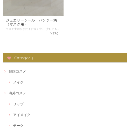
ジュエリーシール パンジー柄
（マスク用）
マスク生活がまだまだ続く中、 少しでも人と違うオシャレを 楽しむのも一つです。 カラフルな布マスクも良いですが、 オリジナルダイヤモンドシールで！ フラワー柄 パンジー 大きさ：直径3.5センチ程度 Ｓサイズマスクや、お子様向けマスク にも対応した小さ目なサイズです。 ハンドメイドですので、写真と 少々異なる場合もありますこと、 ご理解いただければと思います。 ご使用方法 台紙から剥がして、そのまま マスクに貼り付けて押さえてください それで接着完了です。 貼り直しは出来ませんので、ご注意ください マスクシールは、貼ったまま、 マスクを洗うことが、可能です。 剥がれることはほとんどありません。 万が一、部分的に剥がれた場合は、 当て布をして、弱でアイロンをかけて いただければ回復します。 ※マスクはシールを貼った側を 折って内側にして、手洗いして いただくことで長持ちします。 ※布やウレタン系マスクにご使用くださいませ。 不織布マスクや折り目の多いマスクには あまりお勧めできません。 ご注意 無理に剥がすと破れます。 台紙から剥がすときは、 台紙に付いているマスキングテープに 貼り付けてから、台紙から剥がして、 マスキングテープごとマスクに貼り付けて いただくことでキレイに貼ることが可能です。 ※マスク画像は加工してあります ※マスクは付属しておりません
¥770
Category
韓国コスメ
メイク
海外コスメ
リップ
アイメイク
チーク