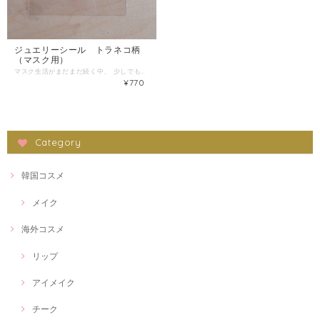
ジュエリーシール トラネコ柄
（マスク用）
マスク生活がまだまだ続く中、 少しでも人と違うオシャレを 楽しむのも一つです。 カラフルな布マスクも良いですが、 オリジナルダイヤモンドシールで！ 動物柄 トラネコ柄 大きさ：直径4センチ程度 Ｓサイズマスクや、お子様向けマスク にも対応した小さ目なサイズです。 ハンドメイドですので、写真と 少々異なる場合もありますこと、 ご理解いただければと思います。 ご使用方法 台紙から剥がして、そのまま マスクに貼り付けて押さえてください それで接着完了です。 貼り直しは出来ませんので、ご注意ください マスクシールは、貼ったまま、 マスクを洗うことが、可能です。 剥がれることはほとんどありません。 万が一、部分的に剥がれた場合は、 当て布をして、弱でアイロンをかけて いただければ回復します。 ※マスクはシールを貼った側を 折って内側にして、手洗いして いただくことで長持ちします。 ※布やウレタン系マスクにご使用くださいませ。 不織布マスクや折り目の多いマスクには あまりお勧めできません。 ご注意 無理に剥がすと破れます。 台紙から剥がすときは、 台紙に付いているマスキングテープに 貼り付けてから、台紙から剥がして、 マスキングテープごとマスクに貼り付けて いただくことでキレイに貼ることが可能です。 ※マスク画像は加工してあります ※マスクは付属しておりません
¥770
Category
韓国コスメ
メイク
海外コスメ
リップ
アイメイク
チーク