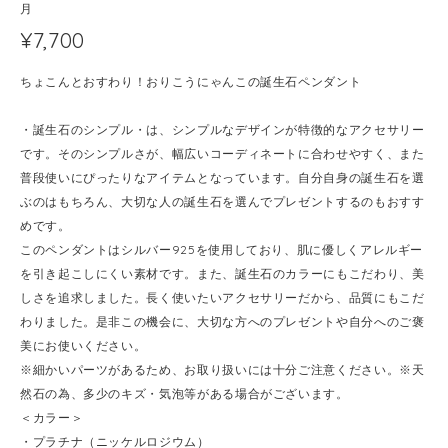
月
¥7,700
ちょこんとおすわり！おりこうにゃんこの誕生石ペンダント
・誕生石のシンプル・は、シンプルなデザインが特徴的なアクセサリー
です。そのシンプルさが、幅広いコーディネートに合わせやすく、また
普段使いにぴったりなアイテムとなっています。自分自身の誕生石を選
ぶのはもちろん、大切な人の誕生石を選んでプレゼントするのもおすす
めです。
このペンダントはシルバー925を使用しており、肌に優しくアレルギー
を引き起こしにくい素材です。また、誕生石のカラーにもこだわり、美
しさを追求しました。長く使いたいアクセサリーだから、品質にもこだ
わりました。是非この機会に、大切な方へのプレゼントや自分へのご褒
美にお使いください。
※細かいパーツがあるため、お取り扱いには十分ご注意ください。※天
然石の為、多少のキズ・気泡等がある場合がございます。
＜カラー＞
・プラチナ（ニッケルロジウム）