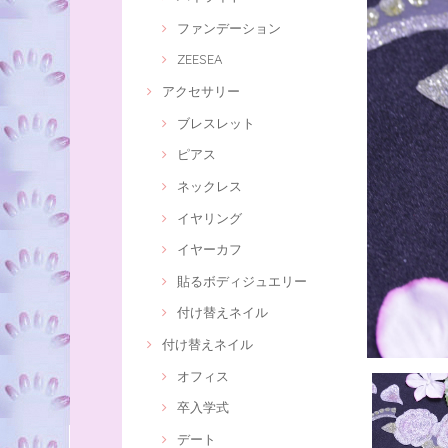
ファンデーション
ZEESEA
アクセサリー
ブレスレット
ピアス
ネックレス
イヤリング
イヤーカフ
貼るボディジュエリー
付け替えネイル
付け替えネイル
オフィス
卒入学式
デート