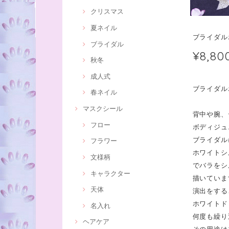
クリスマス
夏ネイル
ブライダル
ブライダル
¥8,80
秋冬
成人式
ブライダル
春ネイル
マスクシール
背中や腕、
フロー
ボディジュ
ブライダル
フラワー
ホワイトシ
文様柄
でバラをシ
キャラクター
描いていま
天体
演出をする
ホワイトド
名入れ
何度も繰り
ヘアケア
その用途は