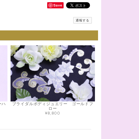
Save
通報する
ーハ
ブライダルボディジュエリー ゴールドフ
ロー
¥8,800