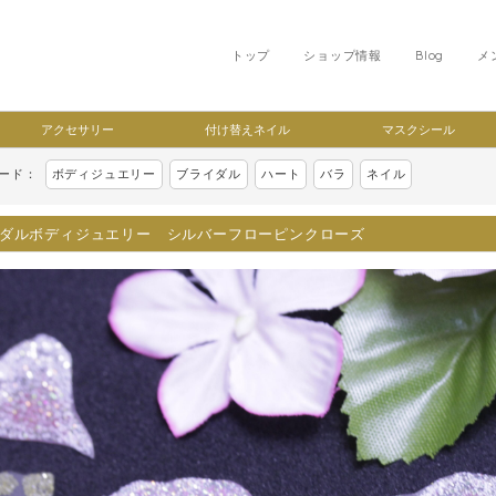
トップ
ショップ情報
Blog
メ
アクセサリー
付け替えネイル
マスクシール
ワード：
ボディジュエリー
ブライダル
ハート
バラ
ネイル
ダルボディジュエリー シルバーフローピンクローズ