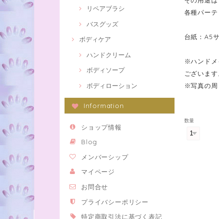
リペアブラシ
各種パーテ
バスグッズ
台紙：A5
ボディケア
ハンドクリーム
※ハンドメ
ボディソープ
ございます
※写真の周
ボディローション
Information
数量
ショップ情報
Blog
メンバーシップ
マイページ
お問合せ
プライバシーポリシー
特定商取引法に基づく表記